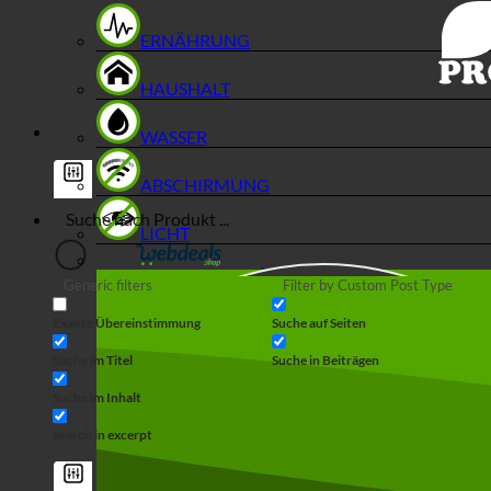
ERNÄHRUNG
HAUSHALT
WASSER
ABSCHIRMUNG
LICHT
Generic filters
Filter by Custom Post Type
Exakte Übereinstimmung
Suche auf Seiten
Suche im Titel
Suche in Beiträgen
Suche im Inhalt
Search in excerpt