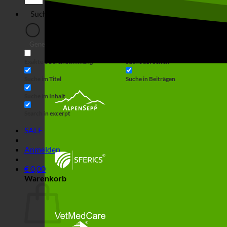
Generic filters
Filter by Custom Post Type
Exakte Übereinstimmung
Suche auf Seiten
Suche im Titel
Suche in Beiträgen
Suche im Inhalt
Search in excerpt
SALE
Anmelden
€
0,00
Warenkorb