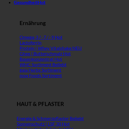
Gesundheit
Ernährung
Omega-3 / -7 / -9
Lactoferrin
Protein | Whey Vitalshake
Ghee | Butterschmalz
Basenkonzentrat
WHC Sortiment
gaia Herbs Sortiment
now Foods Sortiment
HAUT & PFLASTER
Energie & Schmerzpflaster
Sonnenschutz | LSF 30