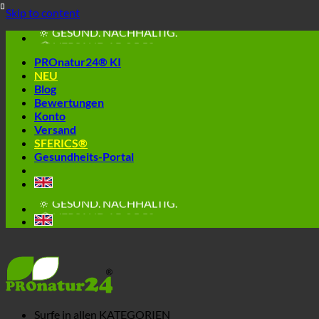
🔆 EINFACH. FUNKTIONIERT.
Skip to content
🔆 GESUND. NACHHALTIG.
📦 VERSAND AB € 5,50
🔖 KAUF AUF RECHNUNG
PROnatur24® KI
NEU
Blog
Bewertungen
Konto
Versand
SFERICS®
Gesundheits-Portal
🔆 EINFACH. FUNKTIONIERT.
🔆 GESUND. NACHHALTIG.
📦 VERSAND AB € 5,50
🔖 KAUF AUF RECHNUNG
Surfe in allen
KATEGORIEN