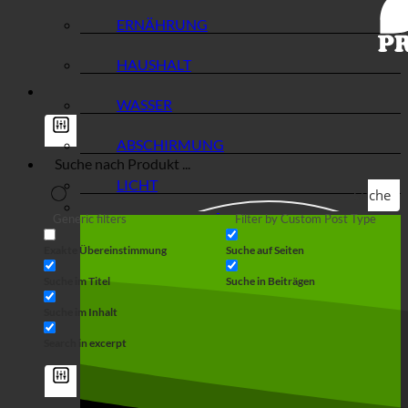
ERNÄHRUNG
HAUSHALT
WASSER
ABSCHIRMUNG
LICHT
Suche
Generic filters
Filter by Custom Post Type
Exakte Übereinstimmung
Suche auf Seiten
Suche im Titel
Suche in Beiträgen
Suche im Inhalt
Search in excerpt