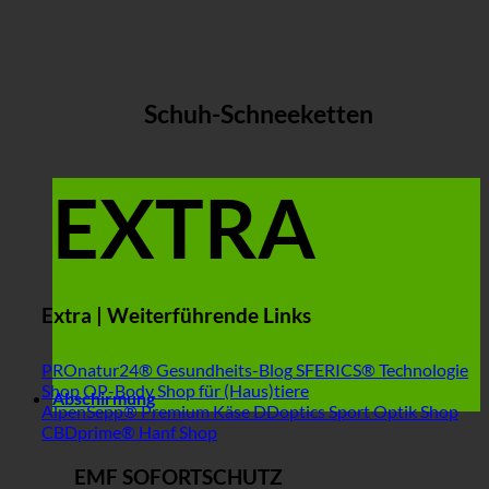
Schuh-Schneeketten
EXTRA
Extra | Weiterführende Links
PROnatur24® Gesundheits-Blog
SFERICS® Technologie
Shop
OP-Body Shop für (Haus)tiere
Abschirmung
AlpenSepp® Premium Käse
DDoptics Sport Optik Shop
CBDprime® Hanf Shop
EMF SOFORTSCHUTZ