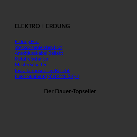
ELEKTRO + ERDUNG
Erdung
Steckdosenleisten
Anschlusskabel
Netzfreischalter
Masterschalter
Installationsdosen
Elektrokabel + (N)HXMH(St)-J
Der Dauer-Topseller