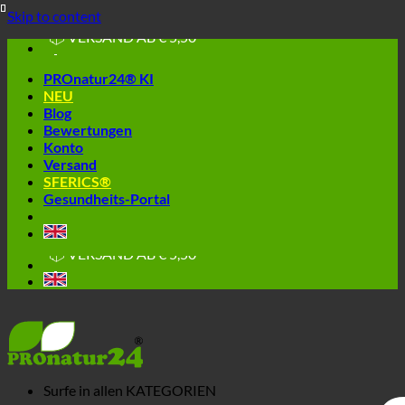
🔆 EINFACH. FUNKTIONIERT.
Skip to content
🔆 GESUND. NACHHALTIG.
📦 VERSAND AB € 5,50
🔖 KAUF AUF RECHNUNG
PROnatur24® KI
NEU
Blog
Bewertungen
Konto
Versand
SFERICS®
Gesundheits-Portal
🔆 EINFACH. FUNKTIONIERT.
🔆 GESUND. NACHHALTIG.
📦 VERSAND AB € 5,50
🔖 KAUF AUF RECHNUNG
Surfe in allen
KATEGORIEN