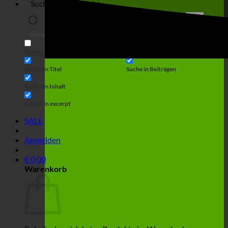
Suche
Generic filters
Filter by Custom Post Type
Exakte Übereinstimmung
Suche auf Seiten
Suche im Titel
Suche in Beiträgen
Suche im Inhalt
Search in excerpt
SALE
Anmelden
€
0,00
Warenkorb