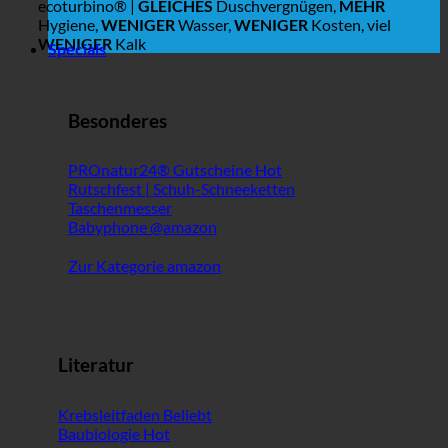
ecoturbino® |
GLEICHES
Duschvergnügen,
MEHR
Hygiene,
WENIGER
Wasser,
WENIGER
Kosten, viel
WENIGER
Kalk
Specials
Besonderes
PROnatur24® Gutscheine
Rutschfest | Schuh-Schneeketten
Taschenmesser
Babyphone @amazon
Zur Kategorie amazon
Literatur
Krebsleitfaden
Baubiologie