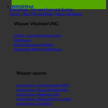
WASSER
Zahnpflege | frei von Fluor und Zucker
Dusch + Bad Körperpflege | Haut und Haare
Wasser VitalisierUNG
Mobil | zum Mitnehmen
Wohnung
Einfamilienhaus
Gewerbe | Mehrfamilienhaus
Wasser sparen
ecoturbino | Duschadapter
ecoturbino | Komplett Sets
ecoturbino | Regendusche
ecoturbino | Wasserhahn Einsatz
ecoturbino | Zubehör