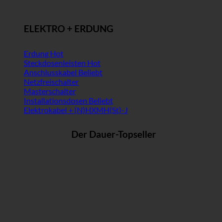
ELEKTRO + ERDUNG
Erdung
Steckdosenleisten
Anschlusskabel
Netzfreischalter
Masterschalter
Installationsdosen
Elektrokabel + (N)HXMH(St)-J
Der Dauer-Topseller