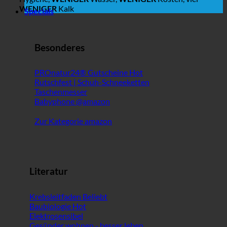
WENIGER
Kalk
Specials
Besonderes
PROnatur24® Gutscheine
Rutschfest | Schuh-Schneeketten
Taschenmesser
Babyphone @amazon
Zur Kategorie amazon
Literatur
Krebsleitfaden
Baubiologie
Elektrosensibel
Gesünder wohnen - besser leben