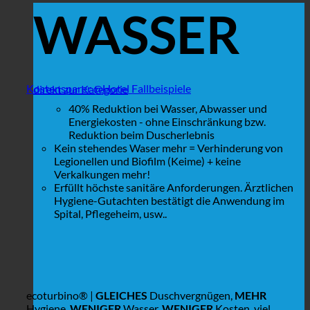
WASSER
Kostensparer @Hotel Fallbeispiele
direkt zur Kategorie
40% Reduktion bei Wasser, Abwasser und
Energiekosten - ohne Einschränkung bzw.
Reduktion beim Duscherlebnis
Kein stehendes Waser mehr = Verhinderung von
Legionellen und Biofilm (Keime) + keine
Verkalkungen mehr!
Erfüllt höchste sanitäre Anforderungen. Ärztlichen
Hygiene-Gutachten bestätigt die Anwendung im
Spital, Pflegeheim, usw..
ecoturbino® |
GLEICHES
Duschvergnügen,
MEHR
Hygiene,
WENIGER
Wasser,
WENIGER
Kosten, viel