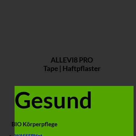
ALLEVI8 PRO
Tape | Haftpflaster
Gesund
BIO Körperpflege
WASSER