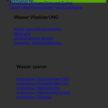
Zahnpflege | frei von Fluor und Zucker
Dusch + Bad Körperpflege | Haut und Haare
Wasser VitalisierUNG
Mobil | zum Mitnehmen
Wohnung
Einfamilienhaus
Gewerbe | Mehrfamilienhaus
Wasser sparen
ecoturbino | Duschadapter
ecoturbino | Komplett Sets
ecoturbino | Regendusche
ecoturbino | Wasserhahn Einsatz
ecoturbino | Zubehör