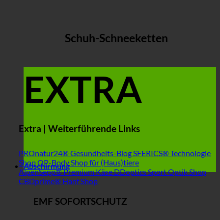
Schuh-Schneeketten
EXTRA
Extra | Weiterführende Links
PROnatur24® Gesundheits-Blog
SFERICS® Technologie
Shop
OP-Body Shop für (Haus)tiere
Abschirmung
AlpenSepp® Premium Käse
DDoptics Sport Optik Shop
CBDprime® Hanf Shop
EMF SOFORTSCHUTZ