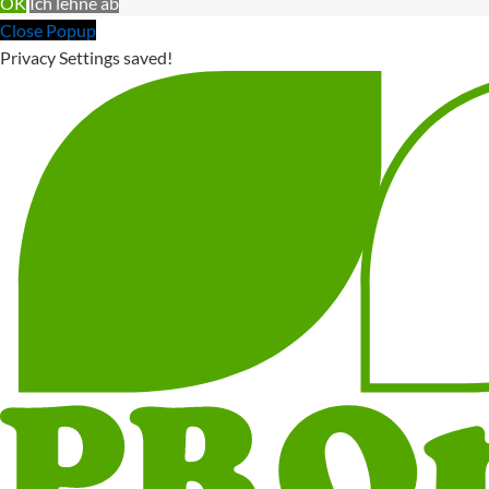
OK
Ich lehne ab
Close Popup
Privacy Settings saved!