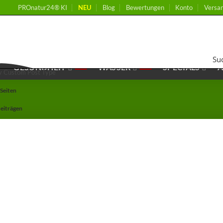
PROnatur24® KI
NEU
Blog
Bewertungen
Konto
Versa
Su
GESUNDHEIT
WASSER
SPECIALS
by Custom Post Type
 Seiten
Beiträgen