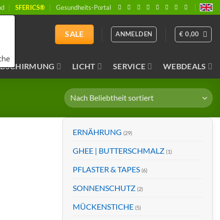
nd
SFERICS®
Gesundheits-Portal
SALE
ANMELDEN
€
0,00
che
ABSCHIRMUNG
LICHT
SERVICE
WEBDEALS
ERNÄHRUNG
(29)
GHEE | BUTTERSCHMALZ
(1)
PFLASTER & TAPES
(6)
SONNENSCHUTZ
(2)
MÜCKENSTICHE
(5)