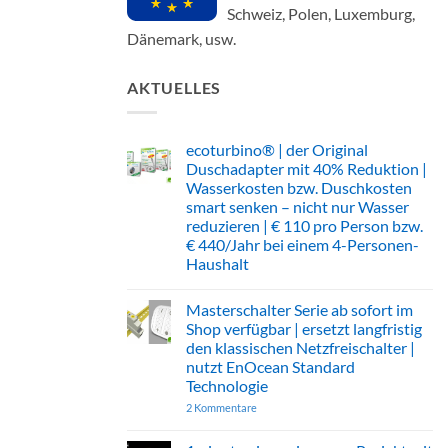
Schweiz, Polen, Luxemburg,
Dänemark, usw.
AKTUELLES
ecoturbino® | der Original
Duschadapter mit 40% Reduktion |
Wasserkosten bzw. Duschkosten
smart senken – nicht nur Wasser
reduzieren | € 110 pro Person bzw.
€ 440/Jahr bei einem 4-Personen-
Haushalt
Keine
Kommentare
Masterschalter Serie ab sofort im
zu
ecoturbino®
Shop verfügbar | ersetzt langfristig
|
den klassischen Netzfreischalter |
der
Original
nutzt EnOcean Standard
Duschadapter
Technologie
mit
40%
2 Kommentare
zu
Reduktion
Masterschalter
|
Serie
Wasserkosten
ab