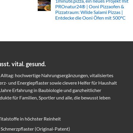
1minute.pizza, ein neues Projekt mit
bzw.
sofort
PROnatur24® | Ooni Pizzaofen &
Duschkosten
im
smart
Pizzatraum: Wilde Salami Pizzas |
Shop
senken
verfügbar
Entdecke die Ooni Öfen mit 500°C
–
|
nicht
ersetzt
Keine
nur
langfristig
Kommentare
Wasser
den
zu
reduzieren
klassischen
1minute.pizza,
|
Netzfreischalter
ein
€
|
neues
110
nutzt
Projekt
pro
EnOcean
mit
Person
Standard
PROnatur24®
bzw.
Technologie
|
€
t. vital. gesund.
Ooni
440/Jahr
Pizzaofen
bei
&
einem
Alltag: hochwertige Nahrungsergänzungen, vitalisiertes
Pizzatraum:
4-
Wilde
Personen-
rz- und Energiepflaster sowie clevere Helfer für Haushalt
Salami
Haushalt
Pizzas
ahre Erfahrung in Baubiologie und ganzheitlicher
|
Entdecke
ukte für Familien, Sportler und alle, die bewusst leben
die
Ooni
Öfen
mit
500°C
talstoffe in höchster Reinheit
Schmerzpflaster (Original-Patent)