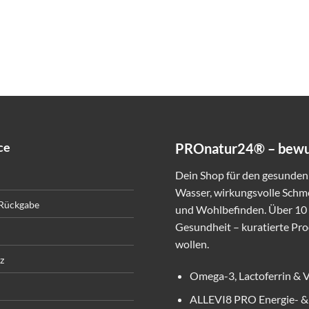
ce
PROnatur24® – bewuss
Dein Shop für den gesunden 
Wasser, wirkungsvolle Schme
 Rückgabe
und Wohlbefinden. Über 10 J
Gesundheit – kuratierte Prod
wollen.
z
Omega-3, Lactoferrin & Vi
ALLEVI8 PRO Energie- & 