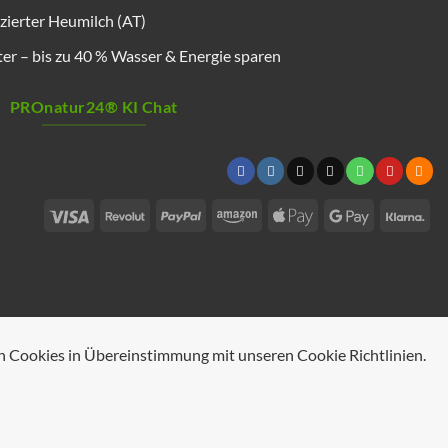
zierter Heumilch (AT)
r – bis zu 40 % Wasser & Energie sparen
PROnatur24® KI Chat
Visa
Revolut
PayPal
Amazon
Apple
Google
Kla
Pay
Pay
n Cookies in Übereinstimmung mit unseren Cookie Richtlinien.