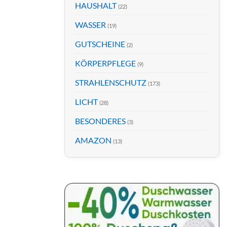
HAUSHALT
(22)
WASSER
(19)
GUTSCHEINE
(2)
KÖRPERPFLEGE
(9)
STRAHLENSCHUTZ
(173)
LICHT
(28)
BESONDERES
(3)
AMAZON
(13)