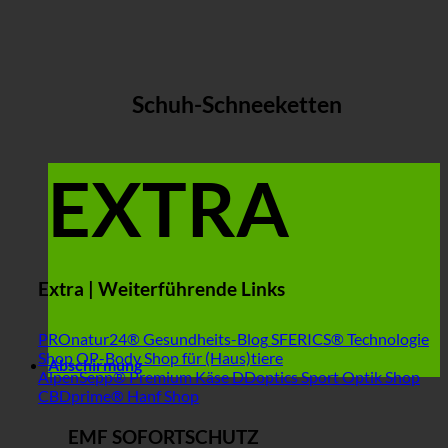
Schuh-Schneeketten
EXTRA
Extra | Weiterführende Links
PROnatur24® Gesundheits-Blog
SFERICS® Technologie
Shop
OP-Body Shop für (Haus)tiere
Abschirmung
AlpenSepp® Premium Käse
DDoptics Sport Optik Shop
CBDprime® Hanf Shop
EMF SOFORTSCHUTZ