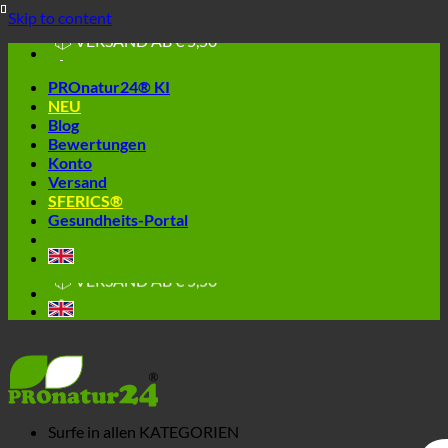
🔆 EINFACH. FUNKTIONIERT.
Skip to content
🔆 GESUND. NACHHALTIG.
📦 VERSAND AB € 5,50
🔖 KAUF AUF RECHNUNG
PROnatur24® KI
NEU
Blog
Bewertungen
Konto
Versand
SFERICS®
Gesundheits-Portal
🔆 EINFACH. FUNKTIONIERT.
🔆 GESUND. NACHHALTIG.
📦 VERSAND AB € 5,50
🔖 KAUF AUF RECHNUNG
Surfe in allen
KATEGORIEN