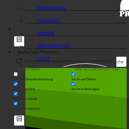
ERNÄHRUNG
HAUSHALT
WASSER
ABSCHIRMUNG
LICHT
Suche
Generic filters
Filter by Custom Post Type
Exakte Übereinstimmung
Suche auf Seiten
Suche im Titel
Suche in Beiträgen
Suche im Inhalt
Search in excerpt