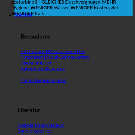
ecoturbino® |
GLEICHES
Duschvergnügen,
MEHR
Hygiene,
WENIGER
Wasser,
WENIGER
Kosten, viel
WENIGER
Kalk
Specials
Besonderes
PROnatur24® Gutscheine
Rutschfest | Schuh-Schneeketten
Taschenmesser
Babyphone @amazon
Zur Kategorie amazon
Literatur
Krebsleitfaden
Baubiologie