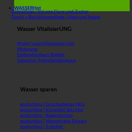
WASSER
Zahnpflege | frei von Fluor und Zucker
Dusch + Bad Körperpflege | Haut und Haare
Wasser VitalisierUNG
Mobil | zum Mitnehmen
Wohnung
Einfamilienhaus
Gewerbe | Mehrfamilienhaus
Wasser sparen
ecoturbino | Duschadapter
ecoturbino | Komplett Sets
ecoturbino | Regendusche
ecoturbino | Wasserhahn Einsatz
ecoturbino | Zubehör