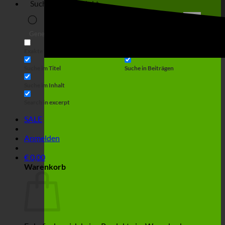
Suche
Generic filters
Filter by Custom Post Type
Exakte Übereinstimmung
Suche auf Seiten
Suche im Titel
Suche in Beiträgen
Suche im Inhalt
Search in excerpt
SALE
Anmelden
€
0,00
Warenkorb