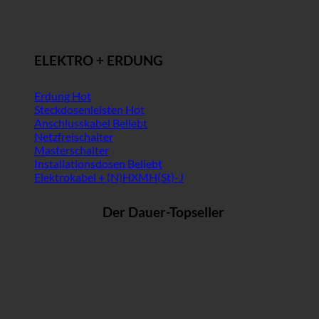
ELEKTRO + ERDUNG
Erdung
Steckdosenleisten
Anschlusskabel
Netzfreischalter
Masterschalter
Installationsdosen
Elektrokabel + (N)HXMH(St)-J
Der Dauer-Topseller