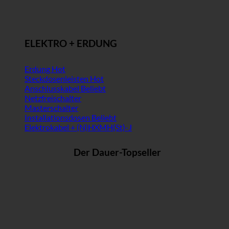
ELEKTRO + ERDUNG
Erdung
Steckdosenleisten
Anschlusskabel
Netzfreischalter
Masterschalter
Installationsdosen
Elektrokabel + (N)HXMH(St)-J
Der Dauer-Topseller