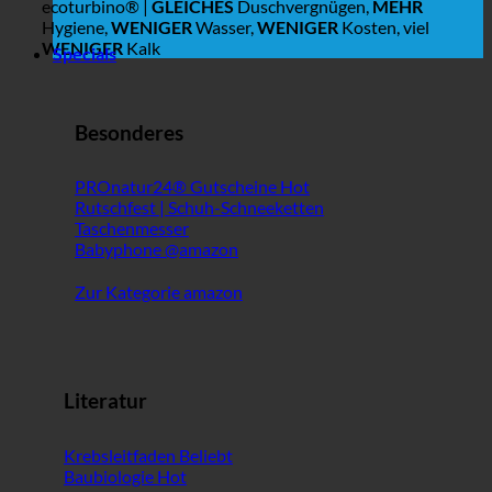
ecoturbino® |
GLEICHES
Duschvergnügen,
MEHR
Hygiene,
WENIGER
Wasser,
WENIGER
Kosten, viel
WENIGER
Kalk
Specials
Besonderes
PROnatur24® Gutscheine
Rutschfest | Schuh-Schneeketten
Taschenmesser
Babyphone @amazon
Zur Kategorie amazon
Literatur
Krebsleitfaden
Baubiologie