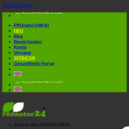
🔆 EINFACH. FUNKTIONIERT.
Skip to content
🔆 GESUND. NACHHALTIG.
📦 VERSAND AB € 5,50
🔖 KAUF AUF RECHNUNG
PROnatur24® KI
NEU
Blog
Bewertungen
Konto
Versand
SFERICS®
Gesundheits-Portal
🔆 EINFACH. FUNKTIONIERT.
🔆 GESUND. NACHHALTIG.
📦 VERSAND AB € 5,50
🔖 KAUF AUF RECHNUNG
Surfe in allen
KATEGORIEN