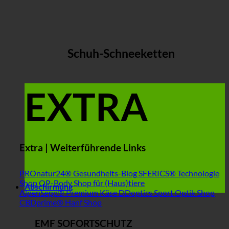
Schuh-Schneeketten
EXTRA
Extra | Weiterführende Links
PROnatur24® Gesundheits-Blog
SFERICS® Technologie
Shop
OP-Body Shop für (Haus)tiere
Abschirmung
AlpenSepp® Premium Käse
DDoptics Sport Optik Shop
CBDprime® Hanf Shop
EMF SOFORTSCHUTZ