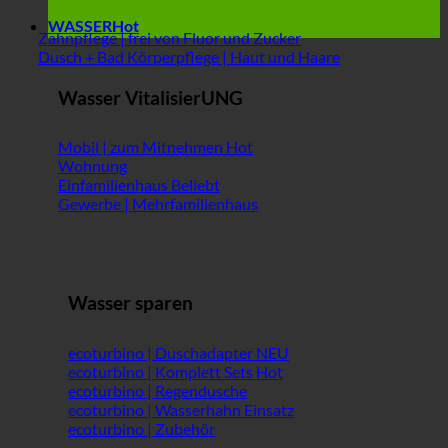
WASSER
Zahnpflege | frei von Fluor und Zucker
Dusch + Bad Körperpflege | Haut und Haare
Wasser VitalisierUNG
Mobil | zum Mitnehmen
Wohnung
Einfamilienhaus
Gewerbe | Mehrfamilienhaus
Wasser sparen
ecoturbino | Duschadapter
ecoturbino | Komplett Sets
ecoturbino | Regendusche
ecoturbino | Wasserhahn Einsatz
ecoturbino | Zubehör