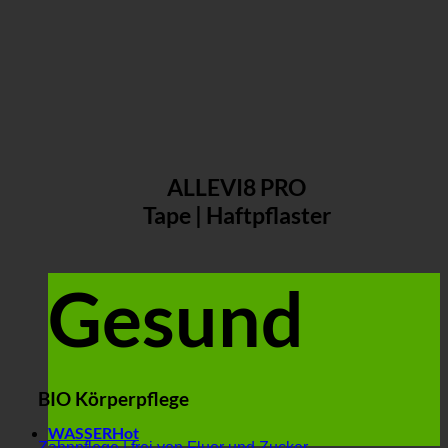
ALLEVI8 PRO
Tape | Haftpflaster
Gesund
BIO Körperpflege
WASSER
Zahnpflege | frei von Fluor und Zucker