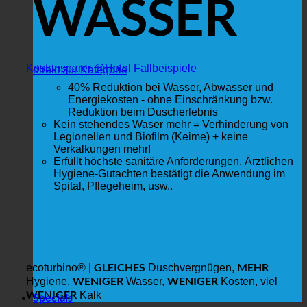
WASSER
Kostensparer @Hotel Fallbeispiele
direkt zur Kategorie
40% Reduktion bei Wasser, Abwasser und
Energiekosten - ohne Einschränkung bzw.
Reduktion beim Duscherlebnis
Kein stehendes Waser mehr = Verhinderung von
Legionellen und Biofilm (Keime) + keine
Verkalkungen mehr!
Erfüllt höchste sanitäre Anforderungen. Ärztlichen
Hygiene-Gutachten bestätigt die Anwendung im
Spital, Pflegeheim, usw..
GLEICHES
MEHR
ecoturbino® |
Duschvergnügen,
WENIGER
WENIGER
Hygiene,
Wasser,
Kosten, viel
WENIGER
Kalk
Specials