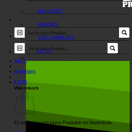
HAUSHALT
WASSER
ABSCHIRMUNG
LICHT
SALE
Anmelden
€
0,00
Warenkorb
Es befinden sich keine Produkte im Warenkorb.