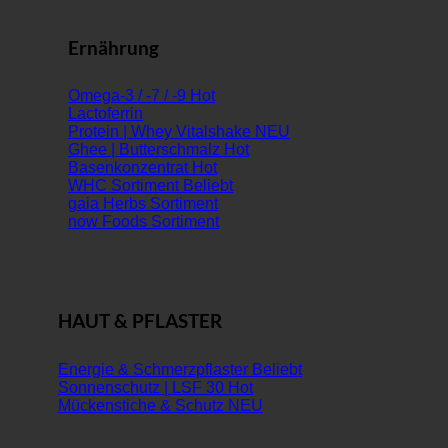
Ernährung
Omega-3 / -7 / -9
Lactoferrin
Protein | Whey Vitalshake
Ghee | Butterschmalz
Basenkonzentrat
WHC Sortiment
gaia Herbs Sortiment
now Foods Sortiment
HAUT & PFLASTER
Energie & Schmerzpflaster
Sonnenschutz | LSF 30
Mückenstiche & Schutz