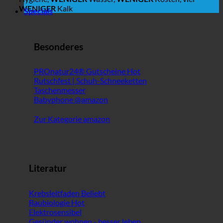
WENIGER
Kalk
Specials
Besonderes
PROnatur24® Gutscheine
Rutschfest | Schuh-Schneeketten
Taschenmesser
Babyphone @amazon
Zur Kategorie amazon
Literatur
Krebsleitfaden
Baubiologie
Elektrosensibel
Gesünder wohnen - besser leben