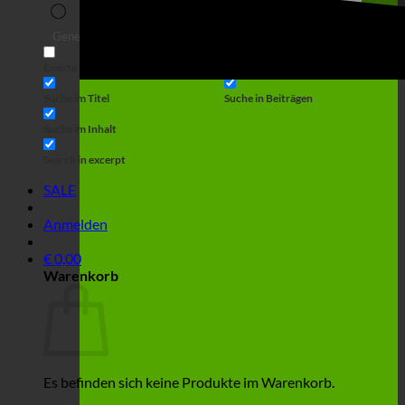
Suche
Generic filters
Filter by Custom Post Type
Exakte Übereinstimmung
Suche auf Seiten
Suche im Titel
Suche in Beiträgen
Suche im Inhalt
Search in excerpt
SALE
Anmelden
€
0,00
Warenkorb
Es befinden sich keine Produkte im Warenkorb.