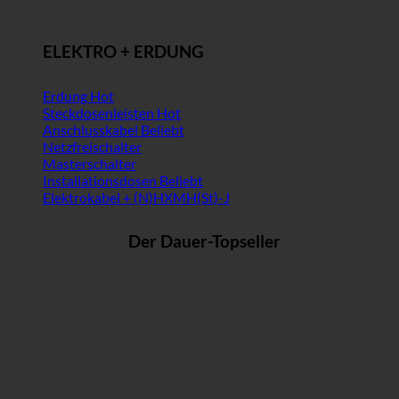
ELEKTRO + ERDUNG
Erdung
Steckdosenleisten
Anschlusskabel
Netzfreischalter
Masterschalter
Installationsdosen
Elektrokabel + (N)HXMH(St)-J
Der Dauer-Topseller