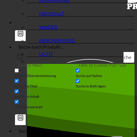
HAUSHALT
WASSER
ABSCHIRMUNG
LICHT
Suche
Generic filters
Filter by Custom Post Type
Exakte Übereinstimmung
Suche auf Seiten
Suche im Titel
Suche in Beiträgen
Suche im Inhalt
Search in excerpt