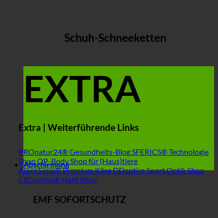
Schuh-Schneeketten
EXTRA
Extra | Weiterführende Links
PROnatur24® Gesundheits-Blog
SFERICS® Technologie
Shop
OP-Body Shop für (Haus)tiere
Abschirmung
AlpenSepp® Premium Käse
DDoptics Sport Optik Shop
CBDprime® Hanf Shop
EMF SOFORTSCHUTZ