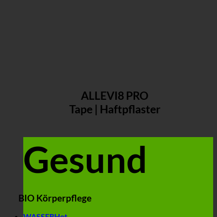
ALLEVI8 PRO
Tape | Haftpflaster
Gesund
BIO Körperpflege
WASSER