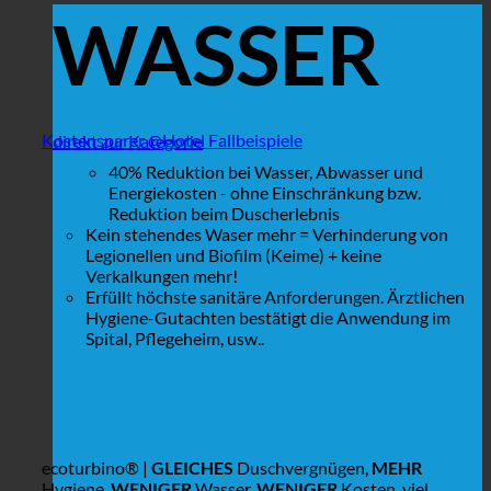
WASSER
Kostensparer @Hotel Fallbeispiele
direkt zur Kategorie
40% Reduktion bei Wasser, Abwasser und
Energiekosten - ohne Einschränkung bzw.
Reduktion beim Duscherlebnis
Kein stehendes Waser mehr = Verhinderung von
Legionellen und Biofilm (Keime) + keine
Verkalkungen mehr!
Erfüllt höchste sanitäre Anforderungen. Ärztlichen
Hygiene-Gutachten bestätigt die Anwendung im
Spital, Pflegeheim, usw..
ecoturbino® |
GLEICHES
Duschvergnügen,
MEHR
Hygiene,
WENIGER
Wasser,
WENIGER
Kosten, viel