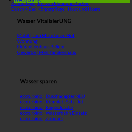
Zahnpflege | frei von Fluor und Zucker
Dusch + Bad Körperpflege | Haut und Haare
Wasser VitalisierUNG
Mobil | zum Mitnehmen
Wohnung
Einfamilienhaus
Gewerbe | Mehrfamilienhaus
Wasser sparen
ecoturbino | Duschadapter
ecoturbino | Komplett Sets
ecoturbino | Regendusche
ecoturbino | Wasserhahn Einsatz
ecoturbino | Zubehör