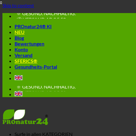
🔆 EINFACH. FUNKTIONIERT.
Skip to content
🔆 GESUND. NACHHALTIG.
📦 VERSAND AB € 5,50
🔖 KAUF AUF RECHNUNG
PROnatur24® KI
NEU
Blog
Bewertungen
Konto
Versand
SFERICS®
Gesundheits-Portal
🔆 EINFACH. FUNKTIONIERT.
🔆 GESUND. NACHHALTIG.
📦 VERSAND AB € 5,50
🔖 KAUF AUF RECHNUNG
Surfe in allen
KATEGORIEN