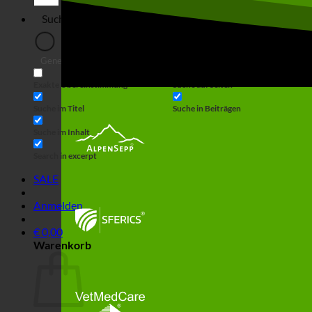
Generic filters
Filter by Custom Post Type
Exakte Übereinstimmung
Suche auf Seiten
Suche im Titel
Suche in Beiträgen
Suche im Inhalt
Search in excerpt
SALE
Anmelden
€
0,00
Warenkorb