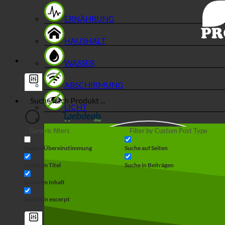
ERNÄHRUNG
HAUSHALT
WASSER
ABSCHIRMUNG
LICHT
Generic filters
Filter by Custom Post Type
Exakte Übereinstimmung
Suche auf Seiten
Suche im Titel
Suche in Beiträgen
Suche im Inhalt
Search in excerpt