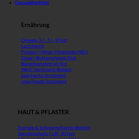
Gesundheit
Ernährung
Omega-3 / -7 / -9
Lactoferrin
Protein | Whey Vitalshake
Ghee | Butterschmalz
Basenkonzentrat
WHC Sortiment
gaia Herbs Sortiment
now Foods Sortiment
HAUT & PFLASTER
Energie & Schmerzpflaster
Sonnenschutz | LSF 30