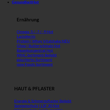
Gesundheit
Ernährung
Omega-3 / -7 / -9
Lactoferrin
Protein | Whey Vitalshake
Ghee | Butterschmalz
Basenkonzentrat
WHC Sortiment
gaia Herbs Sortiment
now Foods Sortiment
HAUT & PFLASTER
Energie & Schmerzpflaster
Sonnenschutz | LSF 30