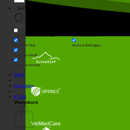
Generic filters
Filter by Custom Post Type
Exakte Übereinstimmung
Suche auf Seiten
Suche im Titel
Suche in Beiträgen
Suche im Inhalt
Search in excerpt
SALE
Anmelden
€
0,00
Warenkorb