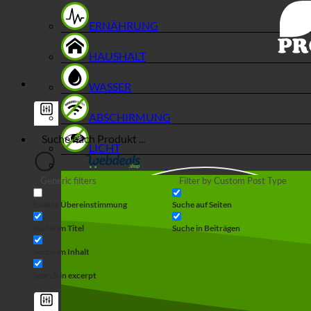
ERNÄHRUNG
HAUSHALT
WASSER
ABSCHIRMUNG
LICHT
Generic filters
Filter by Custom Post Type
Exakte Übereinstimmung
Suche auf Seiten
Suche im Titel
Suche in Beiträgen
Suche im Inhalt
Search in excerpt