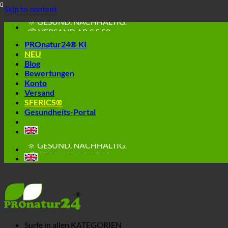
🔆 EINFACH. FUNKTIONIERT.
Skip to content
🔆 GESUND. NACHHALTIG.
📦 VERSAND AB € 5,50
🔖 KAUF AUF RECHNUNG
PROnatur24® KI
NEU
Blog
Bewertungen
Konto
Versand
SFERICS®
Gesundheits-Portal
🔆 EINFACH. FUNKTIONIERT.
🔆 GESUND. NACHHALTIG.
📦 VERSAND AB € 5,50
🔖 KAUF AUF RECHNUNG
Surfe in allen
KATEGORIEN