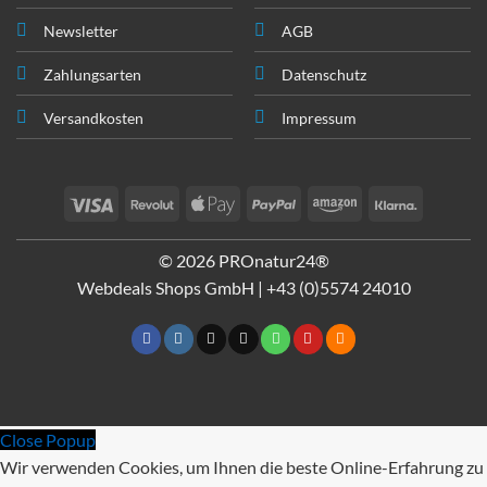
Newsletter
AGB
Zahlungsarten
Datenschutz
Versandkosten
Impressum
Visa
Revolut
Apple
PayPal
Amazon
Klarna
Pay
© 2026 PROnatur24®
Webdeals Shops GmbH |
+43 (0)5574 24010
Close Popup
Wir verwenden Cookies, um Ihnen die beste Online-Erfahrung zu