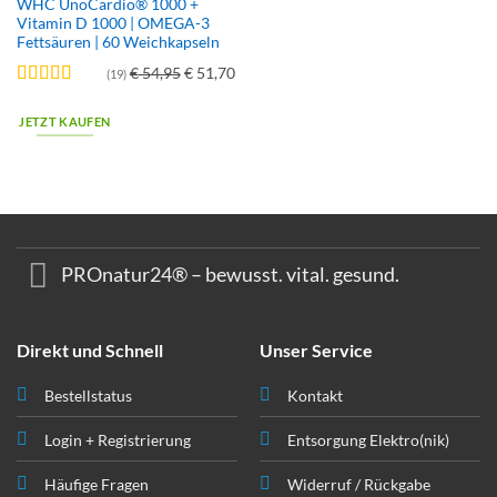
WHC UnoCardio® 1000 +
Vitamin D 1000 | OMEGA-3
Fettsäuren | 60 Weichkapseln
Ursprünglicher
Aktueller
€
54,95
€
51,70
(19)
Preis
Preis
Bewertet
war:
ist:
mit
4.72
JETZT KAUFEN
von 5
€ 54,95
€ 51,70.
PROnatur24® – bewusst. vital. gesund.
Direkt und Schnell
Unser Service
Bestellstatus
Kontakt
Login + Registrierung
Entsorgung Elektro(nik)
Häufige Fragen
Widerruf / Rückgabe