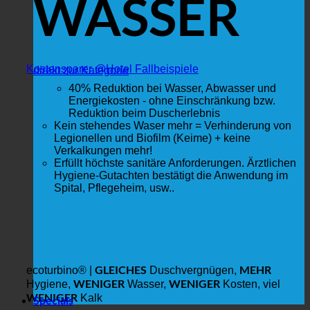
WASSER
Kostensparer @Hotel Fallbeispiele
direkt zur Kategorie
40% Reduktion bei Wasser, Abwasser und
Energiekosten - ohne Einschränkung bzw.
Reduktion beim Duscherlebnis
Kein stehendes Waser mehr = Verhinderung von
Legionellen und Biofilm (Keime) + keine
Verkalkungen mehr!
Erfüllt höchste sanitäre Anforderungen. Ärztlichen
Hygiene-Gutachten bestätigt die Anwendung im
Spital, Pflegeheim, usw..
GLEICHES
MEHR
ecoturbino® |
Duschvergnügen,
WENIGER
WENIGER
Hygiene,
Wasser,
Kosten, viel
WENIGER
Kalk
Specials