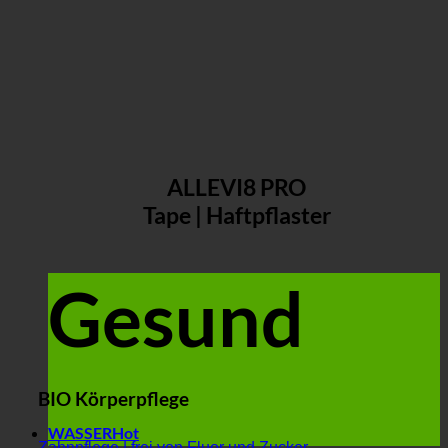
ALLEVI8 PRO
Tape | Haftpflaster
Gesund
BIO Körperpflege
WASSER
Zahnpflege | frei von Fluor und Zucker