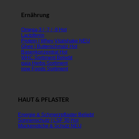
Ernährung
Omega-3 / -7 / -9
Lactoferrin
Protein | Whey Vitalshake
Ghee | Butterschmalz
Basenkonzentrat
WHC Sortiment
gaia Herbs Sortiment
now Foods Sortiment
HAUT & PFLASTER
Energie & Schmerzpflaster
Sonnenschutz | LSF 30
Mückenstiche & Schutz