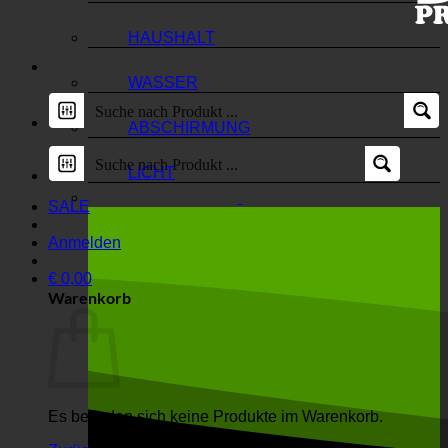
HAUSHALT
WASSER
ABSCHIRMUNG
LICHT
SALE
Anmelden
€
0,00
Warenkorb
Es befinden sich keine Produkte im Warenkorb.