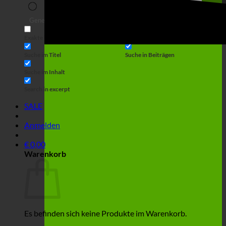
Suche
Generic filters
Filter by Custom Post Type
Exakte Übereinstimmung
Suche auf Seiten
Suche im Titel
Suche in Beiträgen
Suche im Inhalt
Search in excerpt
SALE
Anmelden
€
0,00
Warenkorb
Es befinden sich keine Produkte im Warenkorb.