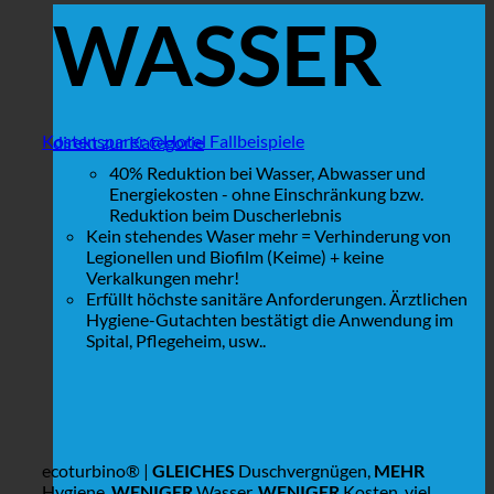
WASSER
Kostensparer @Hotel Fallbeispiele
direkt zur Kategorie
40% Reduktion bei Wasser, Abwasser und
Energiekosten - ohne Einschränkung bzw.
Reduktion beim Duscherlebnis
Kein stehendes Waser mehr = Verhinderung von
Legionellen und Biofilm (Keime) + keine
Verkalkungen mehr!
Erfüllt höchste sanitäre Anforderungen. Ärztlichen
Hygiene-Gutachten bestätigt die Anwendung im
Spital, Pflegeheim, usw..
ecoturbino® |
GLEICHES
Duschvergnügen,
MEHR
Hygiene,
WENIGER
Wasser,
WENIGER
Kosten, viel