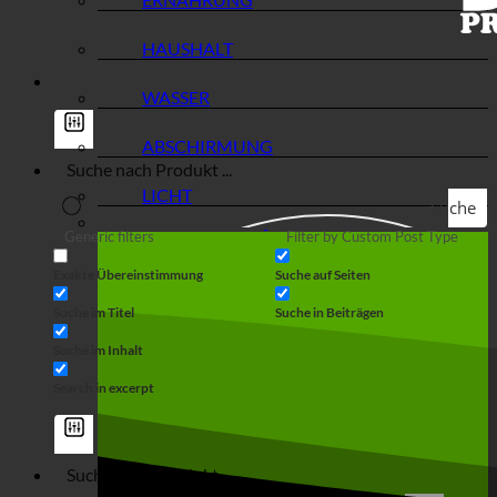
HAUSHALT
WASSER
ABSCHIRMUNG
LICHT
Suche
Generic filters
Filter by Custom Post Type
Exakte Übereinstimmung
Suche auf Seiten
Suche im Titel
Suche in Beiträgen
Suche im Inhalt
Search in excerpt