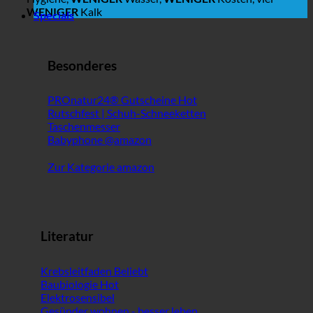
WENIGER
Kalk
Specials
Besonderes
PROnatur24® Gutscheine
Rutschfest | Schuh-Schneeketten
Taschenmesser
Babyphone @amazon
Zur Kategorie amazon
Literatur
Krebsleitfaden
Baubiologie
Elektrosensibel
Gesünder wohnen - besser leben