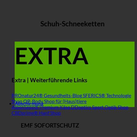
Schuh-Schneeketten
EXTRA
Extra | Weiterführende Links
PROnatur24® Gesundheits-Blog
SFERICS® Technologie
Shop
OP-Body Shop für (Haus)tiere
Abschirmung
AlpenSepp® Premium Käse
DDoptics Sport Optik Shop
CBDprime® Hanf Shop
EMF SOFORTSCHUTZ