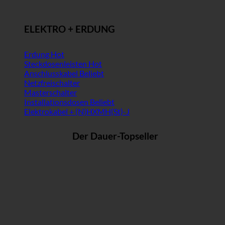
ELEKTRO + ERDUNG
Erdung
Steckdosenleisten
Anschlusskabel
Netzfreischalter
Masterschalter
Installationsdosen
Elektrokabel + (N)HXMH(St)-J
Der Dauer-Topseller