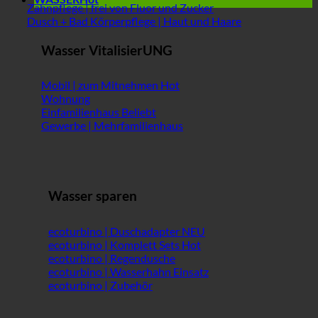
Zahnpflege | frei von Fluor und Zucker
Dusch + Bad Körperpflege | Haut und Haare
Wasser VitalisierUNG
Mobil | zum Mitnehmen
Wohnung
Einfamilienhaus
Gewerbe | Mehrfamilienhaus
Wasser sparen
ecoturbino | Duschadapter
ecoturbino | Komplett Sets
ecoturbino | Regendusche
ecoturbino | Wasserhahn Einsatz
ecoturbino | Zubehör