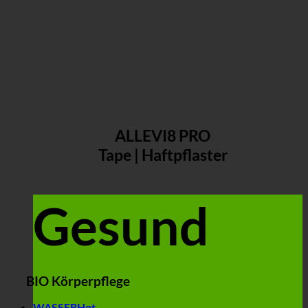
ALLEVI8 PRO
Tape | Haftpflaster
Gesund
BIO Körperpflege
WASSER