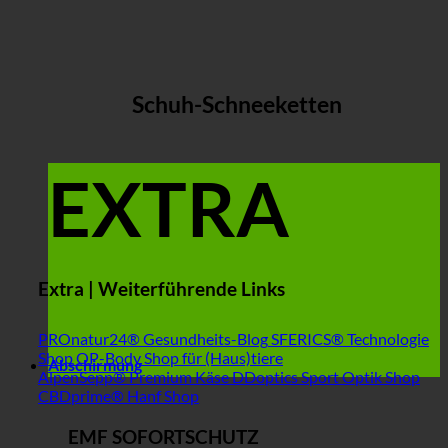
Schuh-Schneeketten
EXTRA
Extra | Weiterführende Links
PROnatur24® Gesundheits-Blog
SFERICS® Technologie
Shop
OP-Body Shop für (Haus)tiere
Abschirmung
AlpenSepp® Premium Käse
DDoptics Sport Optik Shop
CBDprime® Hanf Shop
EMF SOFORTSCHUTZ