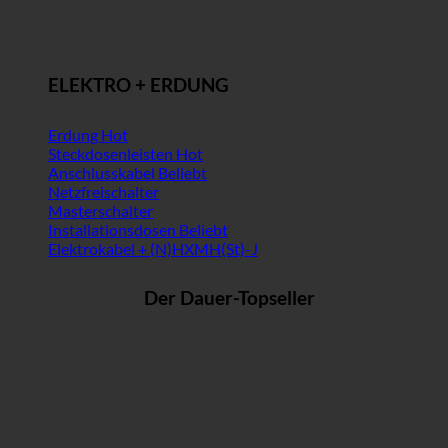
ELEKTRO + ERDUNG
Erdung
Steckdosenleisten
Anschlusskabel
Netzfreischalter
Masterschalter
Installationsdosen
Elektrokabel + (N)HXMH(St)-J
Der Dauer-Topseller