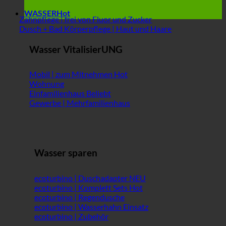
WASSER
Zahnpflege | frei von Fluor und Zucker
Dusch + Bad Körperpflege | Haut und Haare
Wasser VitalisierUNG
Mobil | zum Mitnehmen
Wohnung
Einfamilienhaus
Gewerbe | Mehrfamilienhaus
Wasser sparen
ecoturbino | Duschadapter
ecoturbino | Komplett Sets
ecoturbino | Regendusche
ecoturbino | Wasserhahn Einsatz
ecoturbino | Zubehör