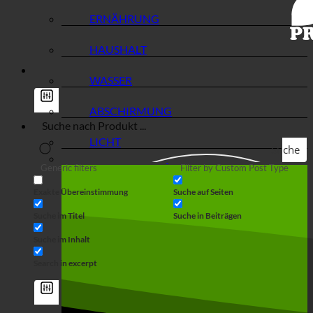
ERNÄHRUNG
HAUSHALT
WASSER
ABSCHIRMUNG
LICHT
Suche
Generic filters
Filter by Custom Post Type
Exakte Übereinstimmung
Suche auf Seiten
Suche im Titel
Suche in Beiträgen
Suche im Inhalt
Search in excerpt