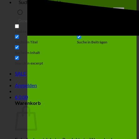
Suche
Generic filters
Filter by Custom Post Type
Exakte Übereinstimmung
Suche auf Seiten
Suche im Titel
Suche in Beiträgen
Suche im Inhalt
Search in excerpt
SALE
Anmelden
€
0,00
Warenkorb