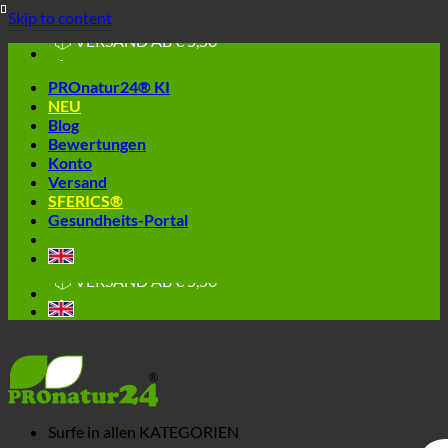
🔆 EINFACH. FUNKTIONIERT.
Skip to content
🔆 GESUND. NACHHALTIG.
📦 VERSAND AB € 5,50
🔖 KAUF AUF RECHNUNG
PROnatur24® KI
NEU
Blog
Bewertungen
Konto
Versand
SFERICS®
Gesundheits-Portal
🔆 EINFACH. FUNKTIONIERT.
🔆 GESUND. NACHHALTIG.
📦 VERSAND AB € 5,50
🔖 KAUF AUF RECHNUNG
Surfe in allen
KATEGORIEN