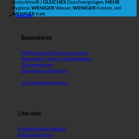
ecoturbino® |
GLEICHES
Duschvergnügen,
MEHR
Hygiene,
WENIGER
Wasser,
WENIGER
Kosten, viel
WENIGER
Kalk
Specials
Besonderes
PROnatur24® Gutscheine
Rutschfest | Schuh-Schneeketten
Taschenmesser
Babyphone @amazon
Zur Kategorie amazon
Literatur
Krebsleitfaden
Baubiologie