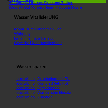
Zahnpflege | frei von Fluor und Zucker
Dusch + Bad Körperpflege | Haut und Haare
Wasser VitalisierUNG
Mobil | zum Mitnehmen
Wohnung
Einfamilienhaus
Gewerbe | Mehrfamilienhaus
Wasser sparen
ecoturbino | Duschadapter
ecoturbino | Komplett Sets
ecoturbino | Regendusche
ecoturbino | Wasserhahn Einsatz
ecoturbino | Zubehör