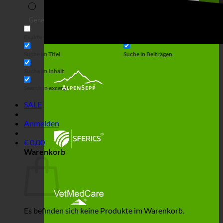
Suche
Generic filters
Filter by Custom Post Type
Exakte Übereinstimmung
Suche auf Seiten
Suche im Titel
Suche in Beiträgen
Suche im Inhalt
Search in excerpt
SALE
Anmelden
€
0,00
Warenkorb
Es befinden sich keine Produkte im Warenkorb.