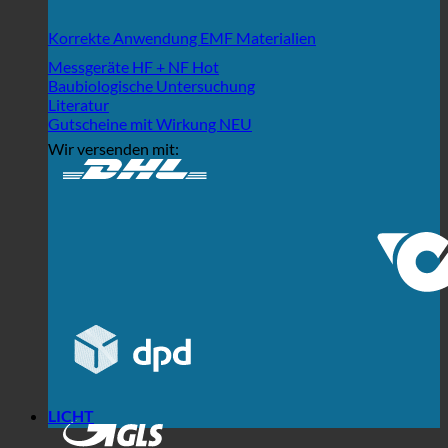
Korrekte Anwendung EMF Materialien
Messgeräte HF + NF
Baubiologische Untersuchung
Literatur
Gutscheine mit Wirkung
Wir versenden mit:
LICHT