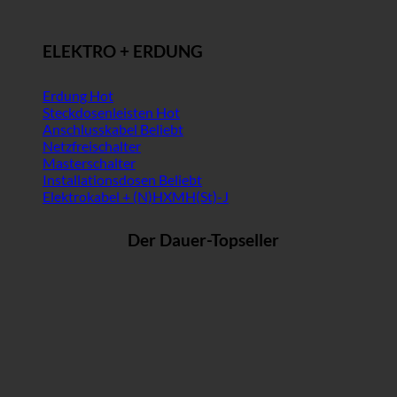
ELEKTRO + ERDUNG
Erdung
Steckdosenleisten
Anschlusskabel
Netzfreischalter
Masterschalter
Installationsdosen
Elektrokabel + (N)HXMH(St)-J
Der Dauer-Topseller