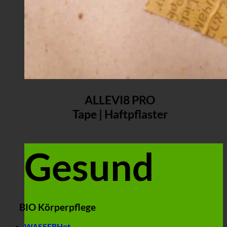
ALLEVI8 PRO
Tape | Haftpflaster
Gesund
BIO Körperpflege
WASSER