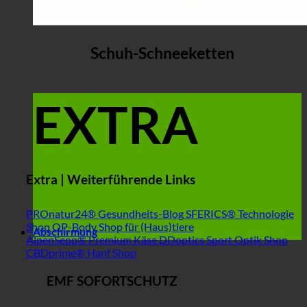
Schuh-Schneeketten
EXTRA
Extra | Weiterführende Links
PROnatur24® Gesundheits-Blog
SFERICS® Technologie
Shop
OP-Body Shop für (Haus)tiere
Abschirmung
AlpenSepp® Premium Käse
DDoptics Sport Optik Shop
CBDprime® Hanf Shop
EMF SOFORTSCHUTZ