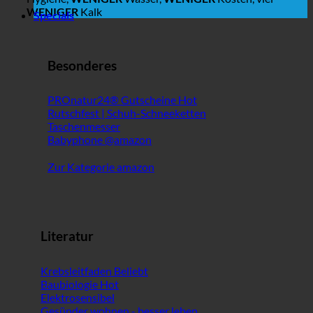
WENIGER
Kalk
Specials
Besonderes
PROnatur24® Gutscheine
Rutschfest | Schuh-Schneeketten
Taschenmesser
Babyphone @amazon
Zur Kategorie amazon
Literatur
Krebsleitfaden
Baubiologie
Elektrosensibel
Gesünder wohnen - besser leben