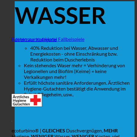
WASSER
Kostensparer @Hotel Fallbeispiele
direkt zur Kategorie
40% Reduktion bei Wasser, Abwasser und
Energiekosten - ohne Einschränkung bzw.
Reduktion beim Duscherlebnis
Kein stehendes Waser mehr = Verhinderung von
Legionellen und Biofilm (Keime) + keine
Verkalkungen mehr!
Erfüllt höchste sanitäre Anforderungen. Ärztlichen
Hygiene-Gutachten bestätigt die Anwendung im
Spital, Pflegeheim, usw..
ecoturbino® |
GLEICHES
Duschvergnügen,
MEHR
Hygiene,
WENIGER
Wasser,
WENIGER
Kosten, viel