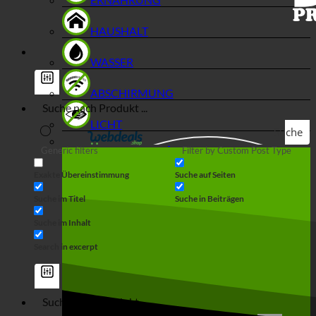
HAUSHALT
WASSER
ABSCHIRMUNG
LICHT
Suche
Generic filters
Filter by Custom Post Type
Exakte Übereinstimmung
Suche auf Seiten
Suche im Titel
Suche in Beiträgen
Suche im Inhalt
Search in excerpt