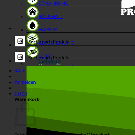
ERNÄHRUNG
HAUSHALT
WASSER
ABSCHIRMUNG
LICHT
SALE
Anmelden
€
0,00
Warenkorb
Es befinden sich keine Produkte im Warenkorb.