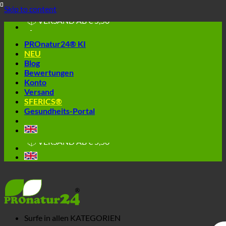
🔆 EINFACH. FUNKTIONIERT.
Skip to content
🔆 GESUND. NACHHALTIG.
📦 VERSAND AB € 5,50
🔖 KAUF AUF RECHNUNG
PROnatur24® KI
NEU
Blog
Bewertungen
Konto
Versand
SFERICS®
Gesundheits-Portal
🔆 EINFACH. FUNKTIONIERT.
🔆 GESUND. NACHHALTIG.
📦 VERSAND AB € 5,50
🔖 KAUF AUF RECHNUNG
Surfe in allen
KATEGORIEN