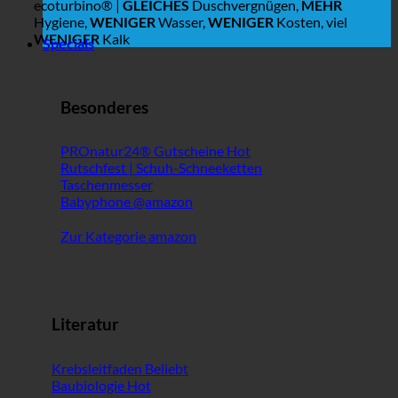
ecoturbino® |
GLEICHES
Duschvergnügen,
MEHR
Hygiene,
WENIGER
Wasser,
WENIGER
Kosten, viel
WENIGER
Kalk
Specials
Besonderes
PROnatur24® Gutscheine
Rutschfest | Schuh-Schneeketten
Taschenmesser
Babyphone @amazon
Zur Kategorie amazon
Literatur
Krebsleitfaden
Baubiologie