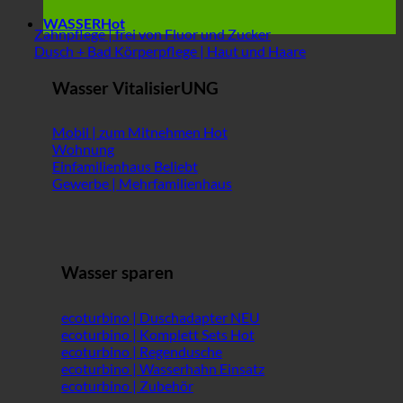
WASSER
Zahnpflege | frei von Fluor und Zucker
Dusch + Bad Körperpflege | Haut und Haare
Wasser VitalisierUNG
Mobil | zum Mitnehmen
Wohnung
Einfamilienhaus
Gewerbe | Mehrfamilienhaus
Wasser sparen
ecoturbino | Duschadapter
ecoturbino | Komplett Sets
ecoturbino | Regendusche
ecoturbino | Wasserhahn Einsatz
ecoturbino | Zubehör