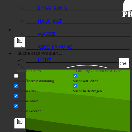
ERNÄHRUNG
HAUSHALT
WASSER
ABSCHIRMUNG
LICHT
Suche
Generic filters
Filter by Custom Post Type
Exakte Übereinstimmung
Suche auf Seiten
Suche im Titel
Suche in Beiträgen
Suche im Inhalt
Search in excerpt