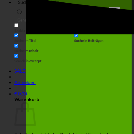
Suche
Generic filters
Filter by Custom Post Type
Exakte Übereinstimmung
Suche auf Seiten
Suche im Titel
Suche in Beiträgen
Suche im Inhalt
Search in excerpt
SALE
Anmelden
€
0,00
Warenkorb