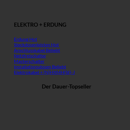
ELEKTRO + ERDUNG
Erdung
Steckdosenleisten
Anschlusskabel
Netzfreischalter
Masterschalter
Installationsdosen
Elektrokabel + (N)HXMH(St)-J
Der Dauer-Topseller