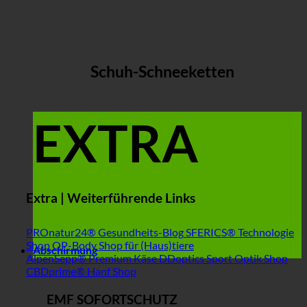
Schuh-Schneeketten
EXTRA
Extra | Weiterführende Links
PROnatur24® Gesundheits-Blog
SFERICS® Technologie
Shop
OP-Body Shop für (Haus)tiere
Abschirmung
AlpenSepp® Premium Käse
DDoptics Sport Optik Shop
CBDprime® Hanf Shop
EMF SOFORTSCHUTZ