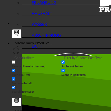
ERNÄHRUNG
HAUSHALT
WASSER
ABSCHIRMUNG
LICHT
Generic filters
Filter by Custom Post Type
Exakte Übereinstimmung
Suche auf Seiten
Suche im Titel
Suche in Beiträgen
Suche im Inhalt
Search in excerpt