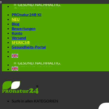
🔆 GESUND. NACHHALTIG.
Skip
📦 VERSAND AB € 5,50
to
🔖 KAUF AUF RECHNUNG
PROnatur24® KI
content
NEU
Blog
Bewertungen
Konto
Versand
SFERICS®
Gesundheits-Portal
🔆 EINFACH. FUNKTIONIERT.
🔆 GESUND. NACHHALTIG.
📦 VERSAND AB € 5,50
🔖 KAUF AUF RECHNUNG
Surfe in allen
KATEGORIEN