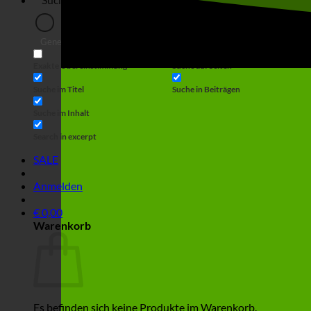
Generic filters
Filter by Custom Post Type
Exakte Übereinstimmung
Suche auf Seiten
Suche im Titel
Suche in Beiträgen
Suche im Inhalt
Search in excerpt
SALE
Anmelden
€
0,00
Warenkorb
Es befinden sich keine Produkte im Warenkorb.